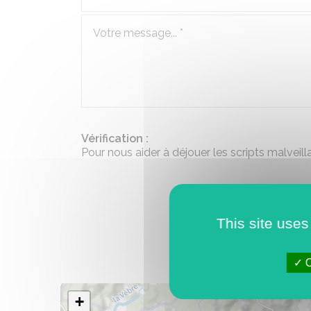
Vérification :
Pour nous aider à déjouer les scripts malveill
This site uses
O
+