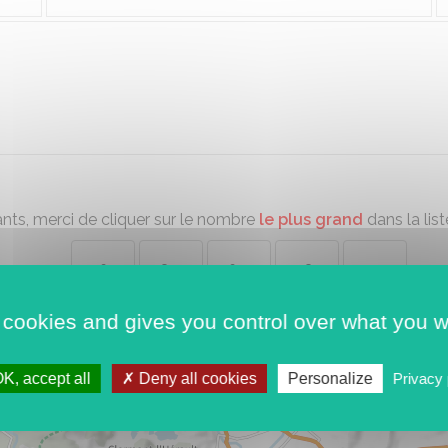
ants, merci de cliquer sur le nombre
le plus grand
dans la list
765
877
641
381
172
 cookies and gives you control over what you w
Envoyer
K, accept all
Deny all cookies
Personalize
Privacy 