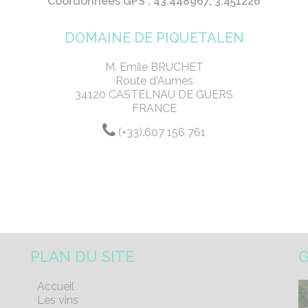
Coordonnées GPS : 43.448967, 3.451226
DOMAINE DE PIQUETALEN
M. Emile BRUCHET
Route d'Aumes
34120 CASTELNAU DE GUERS
FRANCE
(+33).607 156 761
PLAN DU SITE
G
Accueil
Les vins