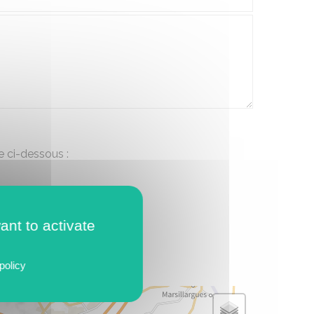
e ci-dessous :
ant to activate
policy